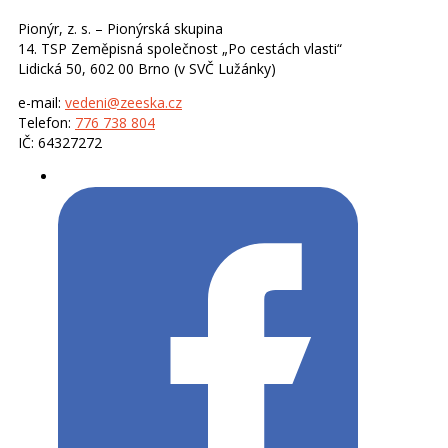
Pionýr, z. s. – Pionýrská skupina
14. TSP Zeměpisná společnost „Po cestách vlasti“
Lidická 50, 602 00 Brno (v SVČ Lužánky)
e-mail:
vedeni@zeeska.cz
Telefon:
776 738 804
IČ: 64327272